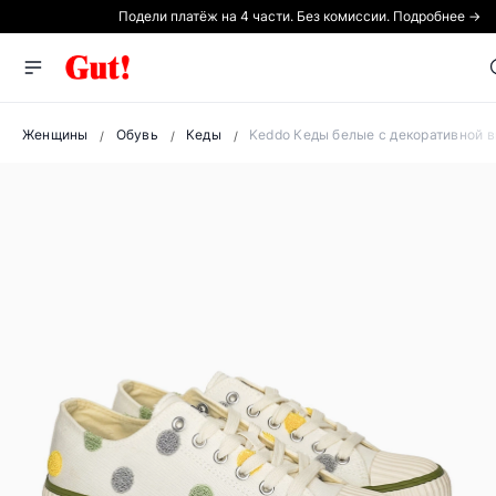
Подели платёж на 4 части. Без комиссии. Подробнее →
Женщины
Обувь
Кеды
Keddo Кеды белые с декоративной 