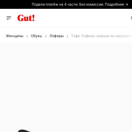
Подели платёж на 4 части. Без комиссии. Подробнее →
Женщины
Обувь
Лоферы
Тофа Лоферы черные из натурал