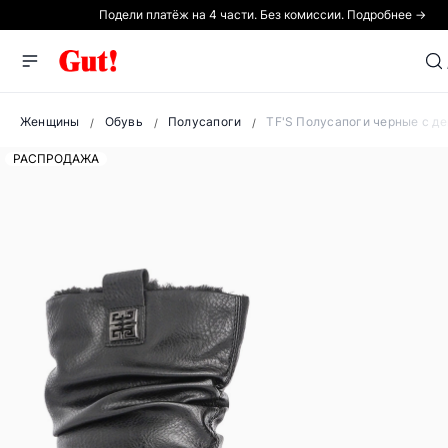
Подели платёж на 4 части. Без комиссии. Подробнее →
Женщины
Обувь
Полусапоги
TF'S Полусапоги черные с д
РАСПРОДАЖА