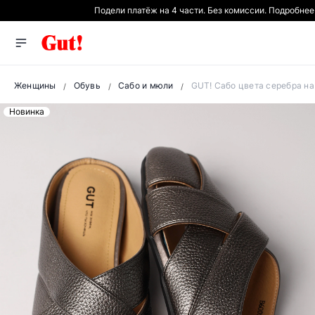
Подели платёж на 4 части. Без комиссии. Подробнее
Женщины
Обувь
Сабо и мюли
GUT! Сабо цвета серебра на
Новинка