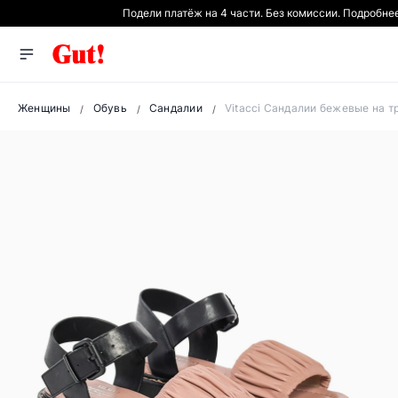
Подели платёж на 4 части. Без комиссии. Подробне
Женщины
Обувь
Сандалии
Vitacci Сандалии бежевые на 