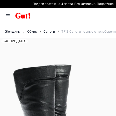
Подели платёж на 4 части. Без комиссии. Подробнее 
Женщины
Обувь
Сапоги
TF'S Сапоги черные с присборен
РАСПРОДАЖА