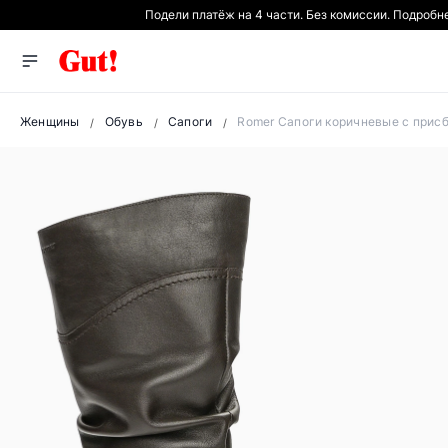
Подели платёж на 4 части. Без комиссии. Подробн
Женщины
Обувь
Сапоги
Romer Сапоги коричневые с при