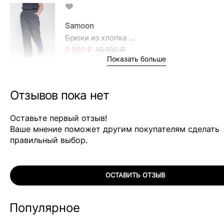
Samoon
Samoon
Брюки из хлопка с вышивкой ришелье
Брюки из хлопка с вышивкой ришелье
5 990 ₽
5 990 ₽
15 100 ₽
15 100 ₽
Показать больше
-60%
-60%
БОЛЬШИЕ РАЗМЕРЫ
БОЛЬШИЕ РАЗМЕРЫ
Отзывов пока нет
Оставьте первый отзыв!
Ваше мнение поможет другим покупателям сделать
правильный выбор.
ОСТАВИТЬ ОТЗЫВ
Популярное