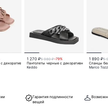
1 270 ₽
1 890 ₽
%
-79%
5 980 ₽
5 
 с декоративной цепью
Пантолеты черные с декоративной цепью
Сланцы бе
Keddo
Marco Tozz
36
37
тии
Гарантия подлинности
Возможн
вещей