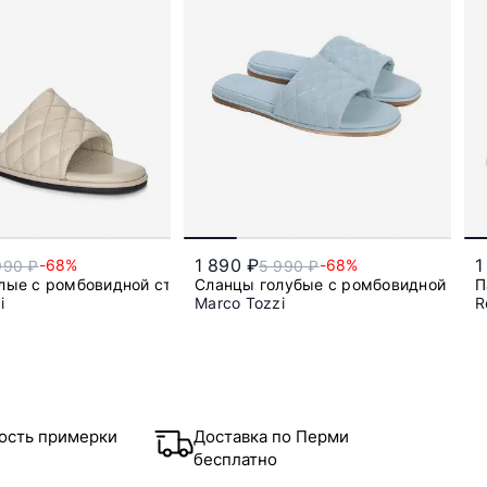
1 890 ₽
1
-68%
-68%
990 ₽
5 990 ₽
лые с ромбовидной строчкой
Сланцы голубые с ромбовидной стр
П
i
Marco Tozzi
R
36
40
36
37
38
39
ость примерки
Доставка по Перми
бесплатно