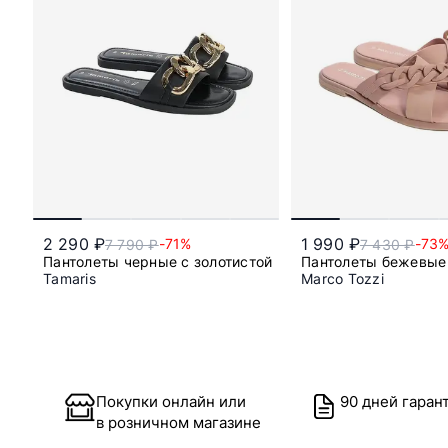
2 290 ₽
1 990 ₽
-71%
-73
7 790 ₽
7 430 ₽
Пантолеты черные с золотистой цепью
Пантолеты бежевые
Tamaris
Marco Tozzi
36
36
38
Покупки онлайн или
90 дней гаран
в розничном магазине