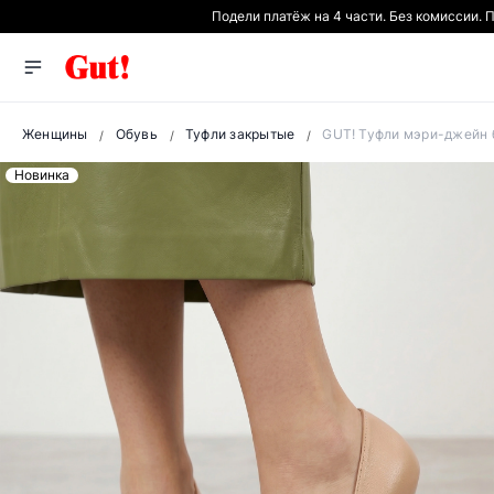
Подели платёж на 4 части. Без комиссии.
Женщины
Обувь
Туфли закрытые
GUT! Туфли мэри-джейн 
Новинка