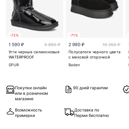
-73%
-71%
1 590 ₽
2 990 ₽
5 860 ₽
10 250 ₽
Угги черные силиконовые
Полусапоги черного цвета
WATERPROOF
с меховой оторочкой
SPUR
Baden
Покупки онлайн
90 дней гарантии
или в розничном
магазине
Возможность
Доставка по
примерки
Перми бесплатно