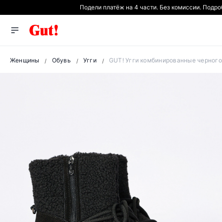
Подели платёж на 4 части. Без комиссии. Подр
Женщины
Обувь
Угги
GUT! Угги комбинированные черного