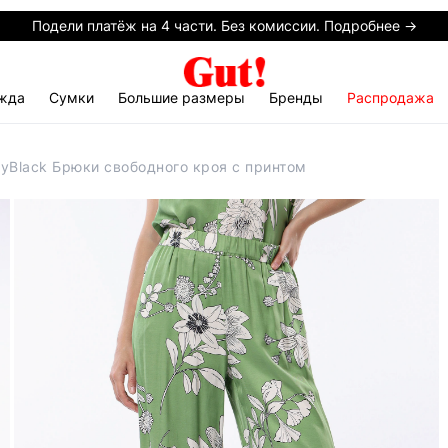
Подели платёж на 4 части. Без комиссии. Подробнее →
жда
Сумки
Большие размеры
Бренды
Распродажа
yBlack Брюки свободного кроя с принтом