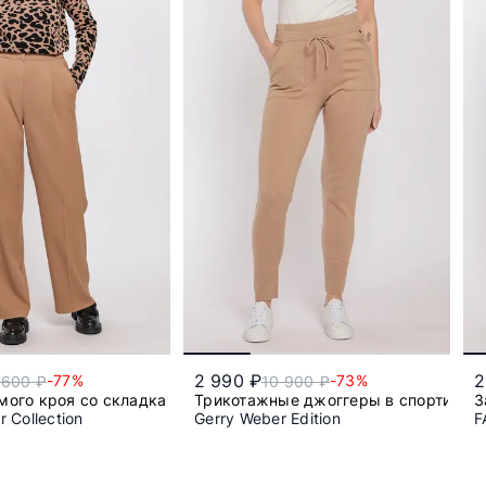
2 990 ₽
2
-77%
-73%
 600 ₽
10 900 ₽
мого кроя со складками
Трикотажные джоггеры в спортивно
З
 Collection
Gerry Weber Edition
F
50
42
44
46
48
52
54