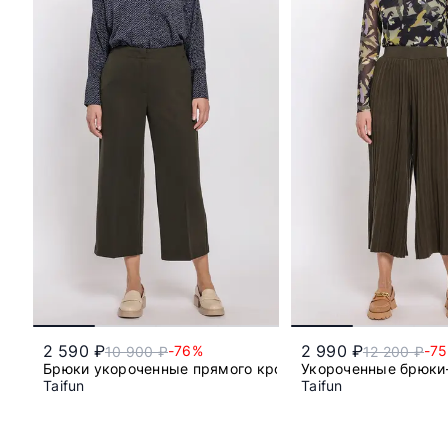
2 590 ₽
2 990 ₽
-76%
-7
10 900 ₽
12 200 ₽
Брюки укороченные прямого кроя
Укороченные брюки
Taifun
Taifun
42
s
m