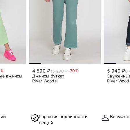
4 590 ₽
5 940 ₽
0%
-70%
15 290 ₽
8 
лопка
ые джинсы
Джинсы буткат
Зауженны
River Woods
River Wood
50
тии
Гарантия подлинности
Возможн
вещей