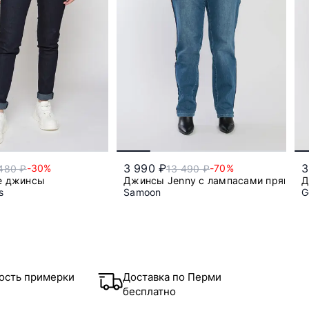
3 990 ₽
3
-30%
-70%
480 ₽
13 490 ₽
е джинсы
Джинсы Jenny с лампасами прямого
Д
s
Samoon
G
29
56
ость примерки
Доставка по Перми
бесплатно