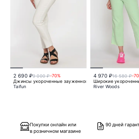
2 690 ₽
4 970 ₽
-70%
-7
9 000 ₽
16 580 ₽
Джинсы укороченные зауженного кроя из смесового х
Широкие укороченн
Taifun
River Woods
50
31
32
Покупки онлайн или
90 дней гаран
в розничном магазине