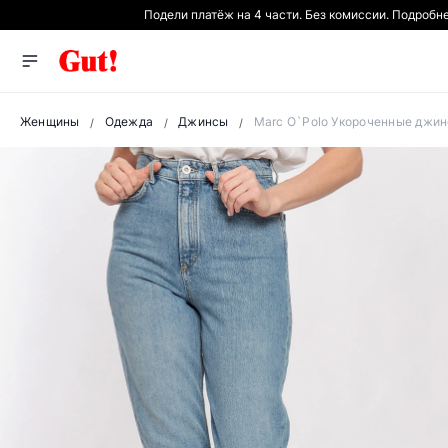
Подели платёж на 4 части. Без комиссии. Подробн
Женщины
Одежда
Джинсы
Marc O`Polo Укороченные джин