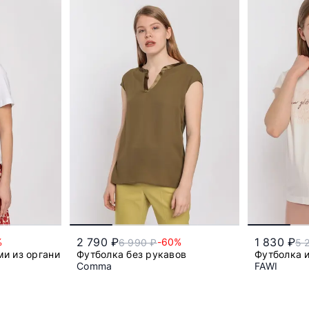
2 790 ₽
1 830 ₽
%
-60%
6 990 ₽
5 
ми из органического хлопка
Футболка без рукавов
Футболка 
Comma
FAWI
42
44