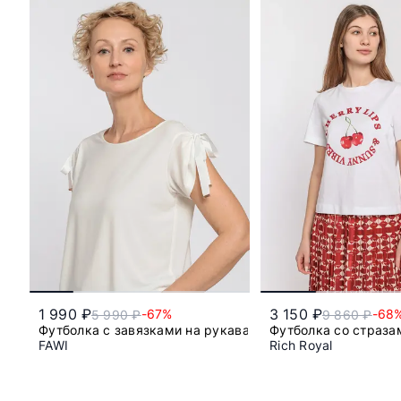
1 990 ₽
3 150 ₽
-67%
-68
5 990 ₽
9 860 ₽
Футболка с завязками на рукавах
Футболка со страза
FAWI
Rich Royal
48
m
l