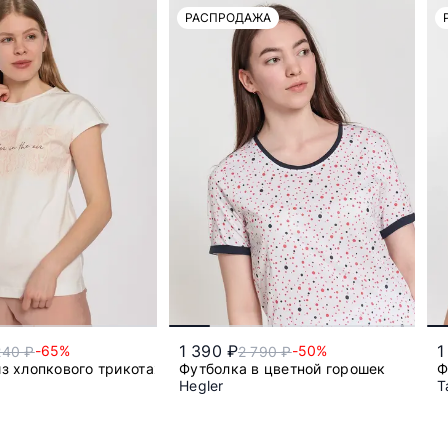
РАСПРОДАЖА
1 390 ₽
1
-65%
-50%
240 ₽
2 790 ₽
из хлопкового трикотажа
Футболка в цветной горошек
Ф
Hegler
T
48
l