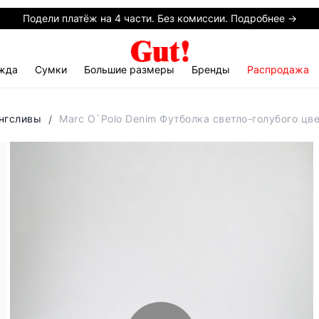
Подели платёж на 4 части. Без комиссии. Подробнее →
жда
Сумки
Большие размеры
Бренды
Распродажа
онгсливы
Marc O`Polo Denim Футболка светло-голубого цве