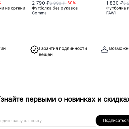
2 790 ₽
1 830 ₽
%
-60%
6 990 ₽
5 
ми из органического хлопка
Футболка без рукавов
Футболка 
Comma
FAWI
42
44
тии
Гарантия подлинности
Возможн
вещей
знайте первыми о новинках и скидка
Подписаться