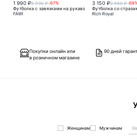
1 990 ₽
3 150 ₽
-67%
-68
5 990 ₽
9 860 ₽
Футболка с завязками на рукавах
Футболка со страза
FAWI
Rich Royal
48
m
l
Покупки онлайн или
90 дней гаран
в розничном магазине
У
Женщинам
Мужчинам