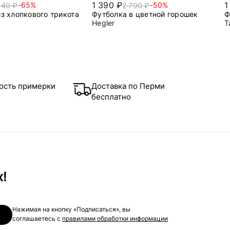
1 390 ₽
1
-65%
-50%
240 ₽
2 790 ₽
из хлопкового трикотажа
Футболка в цветной горошек
Ф
Hegler
T
48
l
ость примерки
Доставка по Перми
бесплатно
х!
Нажимая на кнопку «Подписаться», вы
соглашаетесь с
правилами обработки информации