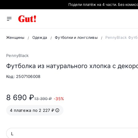
Подели платёж на 4 части. Без комис
Женщины
Одежда
Футболки и лонгсливы
PennyBlack Футб
ВИДЕО
PennyBlack
Футболка из натурального хлопка с деко
Код: 2507106008
8 690 ₽
13 390 ₽
-35%
4 платежа по 2 227 ₽
L