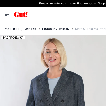
Подели платёж на 4 части. Без комиссии. Подр
Женщины
Одежда
Пиджаки и жакеты
Marc O`Polo Жакет д
РАСПРОДАЖА