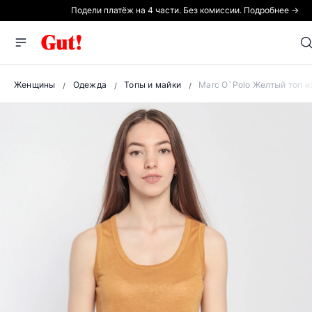
Подели платёж на 4 части. Без комиссии. Подробнее →
Женщины
Одежда
Топы и майки
Marc O`Polo Желтый топ и