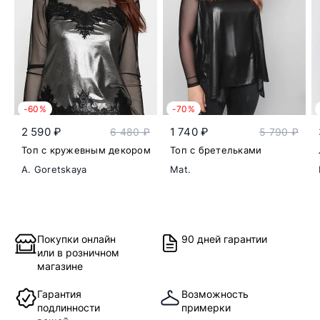
-60%
-70%
2 590 ₽
1 740 ₽
6 480 ₽
5 790 ₽
Топ с кружевным декором
Топ с бретельками
A. Goretskaya
Mat.
Покупки онлайн
90 дней гарантии
или в розничном
магазине
Гарантия
Возможность
подлинности
примерки