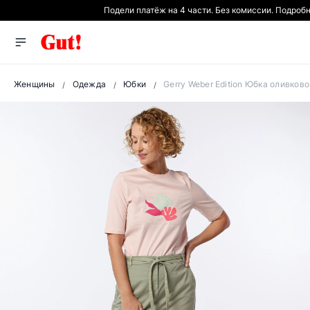
Подели платёж на 4 части. Без комиссии. Подроб
Женщины
Одежда
Юбки
Gerry Weber Edition Юбка оливков