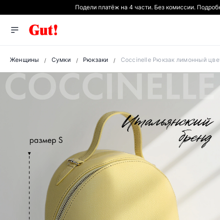
Подели платёж на 4 части. Без комиссии. Подроб
Женщины
Сумки
Рюкзаки
Coccinelle Рюкзак лимонный цве