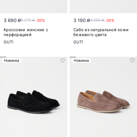
3 690
3 190
5 270
4 550
-30%
-30%
a
a
a
a
Кроссовки женские с
Сабо из натуральной кожи
перфорацией
бежевого цвета
GUT!
GUT!
Новинка
Новинка