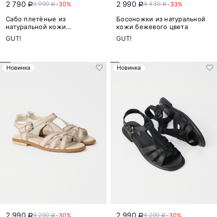
2 790
2 990
3 990
4 430
-30%
-33%
a
a
a
a
Сабо плетёные из
Босоножки из натуральной
натуральной кожи
кожи бежевого цвета
коричневого цвета
GUT!
GUT!
Новинка
Новинка
2 990
2 990
4 290
4 290
-30%
-30%
a
a
a
a