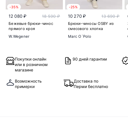
-35%
-25%
12 080 ₽
10 270 ₽
18 590 ₽
13 690 ₽
Бежевые брюки-чинос
Брюки-чиносы OSBY из
прямого кроя
смесового хлопка
W.Wegener
Marc O`Polo
Покупки онлайн
90 дней гарантии
или в розничном
магазине
Возможность
Доставка по
примерки
Перми бесплатно