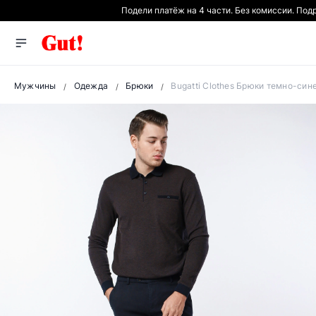
Подели платёж на 4 части. Без комиссии. Под
Мужчины
Одежда
Брюки
Bugatti Clothes Брюки темно-син