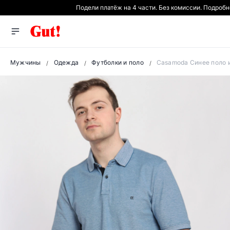
Подели платёж на 4 части. Без комиссии. Подроб
Мужчины
Одежда
Футболки и поло
Casamoda Синее поло и