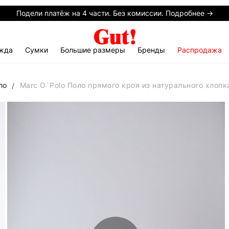
Подели платёж на 4 части. Без комиссии. Подробнее →
жда
Сумки
Большие размеры
Бренды
Распродажа
ло
Marc O`Polo Поло прямого кроя из натурального хлопк