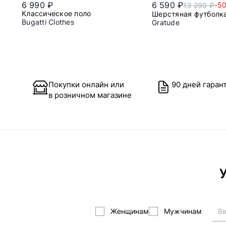
6 990 ₽
6 590 ₽
-5
13 290 ₽
Классическое поло
Шерстяная футболк
Bugatti Clothes
Gratude
l
l
xl
Покупки онлайн или
90 дней гаран
в розничном магазине
У
Женщинам
Мужчинам