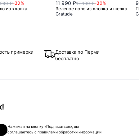
11 990 ₽
9
-30%
-30%
 280 ₽
17 190 ₽
ло из хлопка
Зеленое поло из хлопка и шелка
П
Gratude
G
l
2xl
l
ость примерки
Доставка по Перми
бесплатно
х!
Нажимая на кнопку «Подписаться», вы
соглашаетесь с
правилами обработки информации