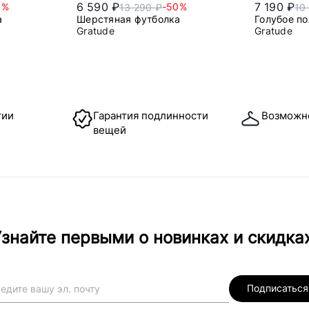
6 590 ₽
7 190 ₽
0%
-50%
13 290 ₽
10
а
Шерстяная футболка
Голубое по
Gratude
Gratude
l
xl
2xl
3xl
x
тии
Гарантия подлинности
Возможн
вещей
знайте первыми о новинках и скидка
Подписаться