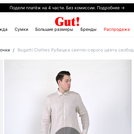
Подели платёж на 4 части. Без комиссии. Подробнее →
жда
Сумки
Большие размеры
Бренды
Распродажа
рочки
Bugatti Clothes Рубашка светло-серого цвета свобо