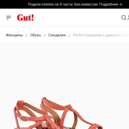
Подели платёж на 4 части. Без комиссии. Подробнее →
Женщины
Обувь
Сандалии
Pertini Сандалии с декором кле