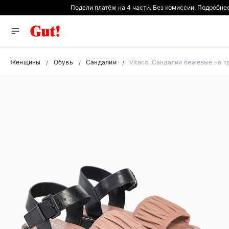
Подели платёж на 4 части. Без комиссии. Подробне
Женщины
Обувь
Сандалии
Vitacci Сандалии бежевые на 