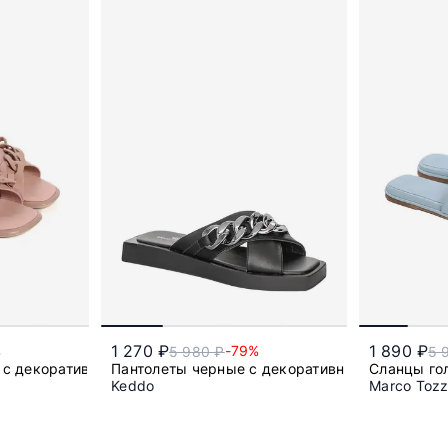
1 270 ₽
1 890 ₽
%
-79%
5 980 ₽
5 
 с декоративной цепью
Пантолеты черные с декоративной цепью
Сланцы го
Keddo
Marco Tozz
36
37