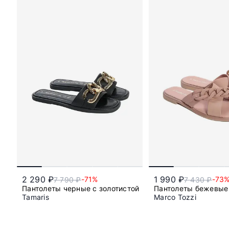
2 290 ₽
1 990 ₽
-71%
-73
7 790 ₽
7 430 ₽
Пантолеты черные с золотистой цепью
Пантолеты бежевые
Tamaris
Marco Tozzi
36
36
38