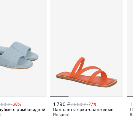
1 790 ₽
1
-68%
-77%
990 ₽
7 690 ₽
лубые с ромбовидной строчкой
Пантолеты ярко-оранжевые
П
i
Respect
R
36
37
38
39
35
38