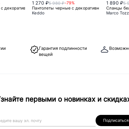
1 270 ₽
1 890 ₽
%
-79%
5 980 ₽
5 
 с декоративной цепью
Пантолеты черные с декоративной цепью
Сланцы бе
Keddo
Marco Tozz
36
37
тии
Гарантия подлинности
Возможн
вещей
знайте первыми о новинках и скидка
Подписаться