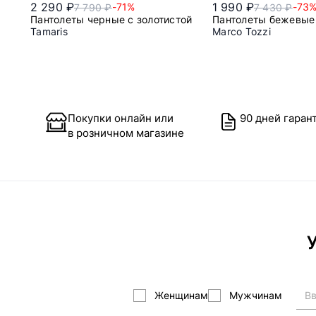
2 290 ₽
1 990 ₽
-71%
-73
7 790 ₽
7 430 ₽
Пантолеты черные с золотистой цепью
Пантолеты бежевые
Tamaris
Marco Tozzi
36
36
38
Покупки онлайн или
90 дней гаран
в розничном магазине
У
Женщинам
Мужчинам