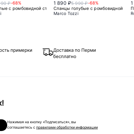
1 890 ₽
1
-68%
-68%
990 ₽
5 990 ₽
лые с ромбовидной строчкой
Сланцы голубые с ромбовидной стр
П
i
Marco Tozzi
R
36
40
36
37
38
39
ость примерки
Доставка по Перми
бесплатно
х!
Нажимая на кнопку «Подписаться», вы
соглашаетесь с
правилами обработки информации