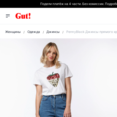
Подели платёж на 4 части. Без комиссии. Подро
Женщины
Одежда
Джинсы
PennyBlack Джинсы прямого кр