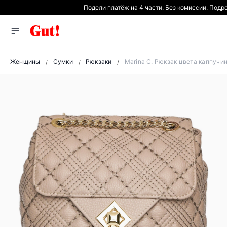
Подели платёж на 4 части. Без комиссии. Подр
Женщины
Сумки
Рюкзаки
Marina C. Рюкзак цвета каппучи