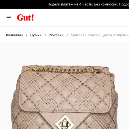
Подели платёж на 4 части. Без комиссии. Подр
Женщины
Сумки
Рюкзаки
Marina C. Рюкзак цвета каппучи