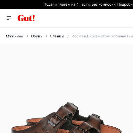
Подели платёж на 4 части. Без комиссии. Подроб
Мужчины
Обувь
Сланцы
RooMan Биркенштоки коричневые