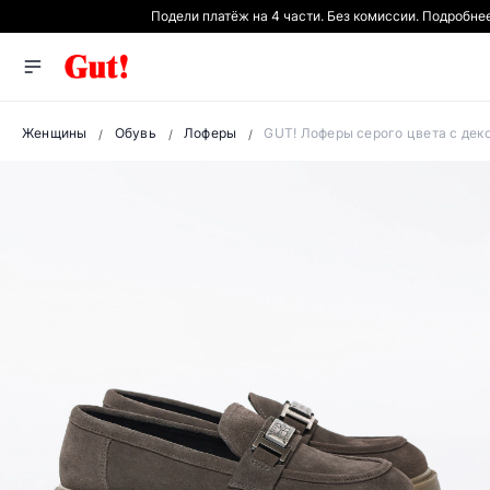
Подели платёж на 4 части. Без комиссии. Подробне
Женщины
Обувь
Лоферы
GUT! Лоферы серого цвета с дек